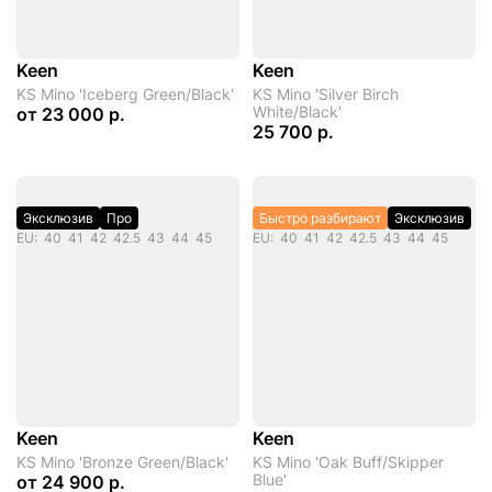
Keen
Keen
KS Mino 'Iceberg Green/Black'
KS Mino 'Silver Birch
White/Black'
от
23 000 р.
25 700 р.
Эксклюзив
Про
Быстро разбирают
Эксклюзив
EU: 40 41 42 42.5 43 44 45
EU: 40 41 42 42.5 43 44 45
Keen
Keen
KS Mino 'Bronze Green/Black'
KS Mino 'Oak Buff/Skipper
Blue'
от
24 900 р.