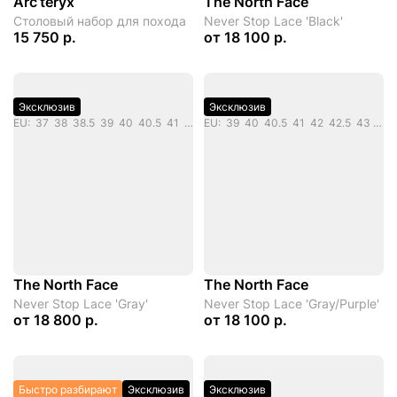
Arc’teryx
The North Face
Столовый набор для похода
Never Stop Lace 'Black'
15 750 р.
от
18 100 р.
Эксклюзив
Эксклюзив
EU: 37 38 38.5 39 40 40.5 41 42 42.5 43 44 44.5 45
EU: 39 40 40.5 41 42 42.5 43 44
The North Face
The North Face
Never Stop Lace 'Gray'
Never Stop Lace 'Gray/Purple'
от
18 800 р.
от
18 100 р.
Быстро разбирают
Эксклюзив
Эксклюзив