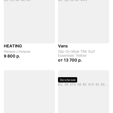
HEATING
Vans
Умные стельки
Slip-On Mule TRK Surf
Essentials 'Yellow'
9 800 р.
от
13 700 р.
Эксклюзив
EU: 36 37.5 38 40 41.5 42 42.5 43 44 45