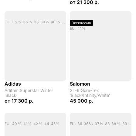
от
21 200 р.
EU: 35 2/3 36 2/3 38 39 1/3 40 2/3 42 43 1/3 44 2/3
Эксклюзив
EU: 41 1/3
Adidas
Salomon
Adifom Superstar Winter
XT-6 Gore-Tex
'Black'
'Black/Infinity/White'
от
17 300 р.
45 000 р.
EU: 40 2/3 41 1/3 42 2/3 44 45 1/3
EU: 36 36 2/3 37 1/3 38 38 2/3 39 1/3 40 40 2/3 41 1/3 42 42 2/3 44 44 2/3 45 1/3