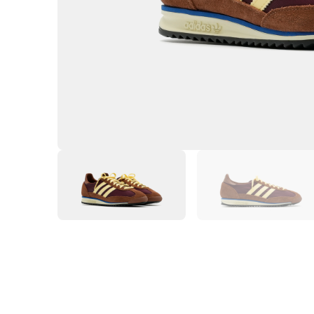
Item
1
of
5
Item
1
of
5