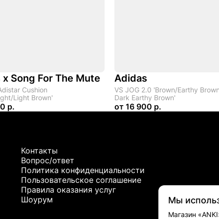
 x Song For The Mute
Adidas
Adistar Cushion
VS JOG 2.0 'Brown/Earthy Brow
ight/Light Brown'
Dark Earthy Brown'
0 р.
от
16 900 р.
Контакты
Вопрос/ответ
Политика конфиденциальности
Пользовательское соглашение
Правила оказания услуг
Шоурум
Мы исполь
Магазин «ANKI