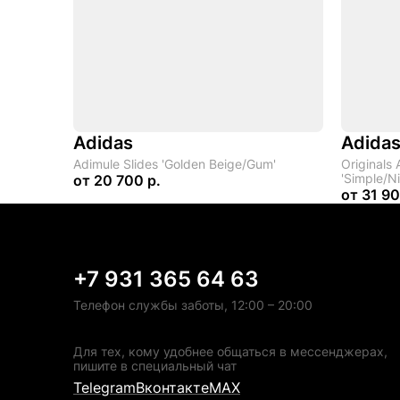
Adidas
Adidas
Adimule Slides 'Golden Beige/Gum'
Originals 
'Simple/N
от
20 700 р.
от
31 90
+7 931 365 64 63
Телефон службы заботы, 12:00 – 20:00
Для тех, кому удобнее общаться в мессенджерах,
пишите в специальный чат
Telegram
Вконтакте
MAX