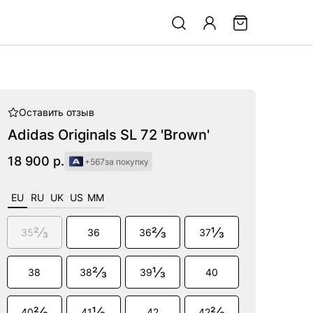
Оставить
отзыв
Adidas Originals SL 72 'Brown'
18 900 р.
+567
за покупку
EU
RU
UK
US
MM
2/3
2/3
1/3
35
36
36
37
2/3
1/3
38
38
39
40
2/3
1/3
2/3
40
41
42
42