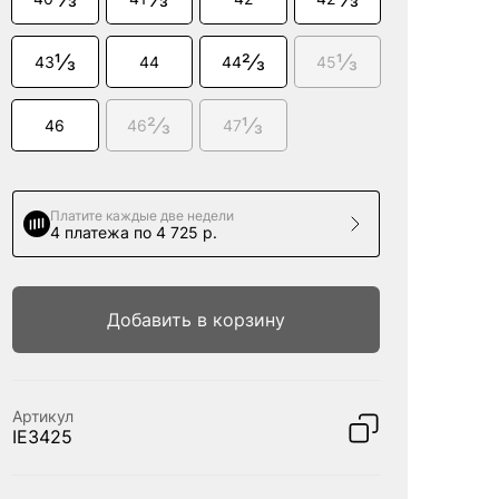
1/3
2/3
1/3
43
44
44
45
2/3
1/3
46
46
47
Платите каждые две недели
4 платежа по 4 725 р.
Добавить в корзину
Артикул
IE3425