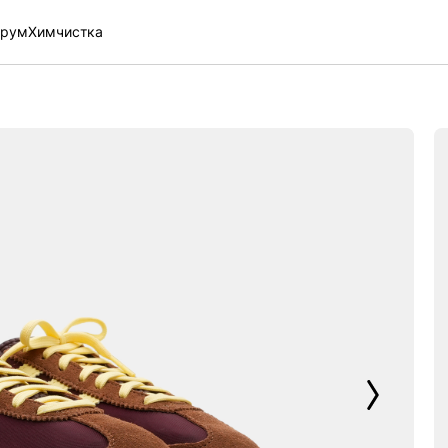
рум
Химчистка