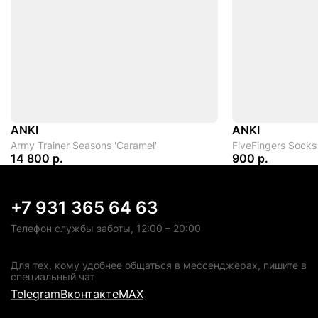
ANKI
ANKI
Army Trainer Seasons 'Caramel'
FiveFingers Socks
14 800 р.
900 р.
+7 931 365 64 63
Телефон службы заботы, 12:00 – 20:00
Для тех, кому удобнее общаться в мессенджерах, пишите в
специальный чат
Telegram
Вконтакте
MAX