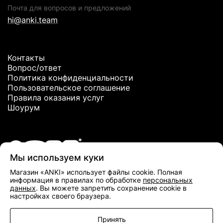
Почта для вопросов и предложений
hi@anki.team
Контакты
Вопрос/ответ
Политика конфиденциальности
Пользовательское соглашение
Правила оказания услуг
Шоурум
Мы используем куки
*Meta Platforms Inc. признана экстремистской организацией и
Магазин «ANKI» использует файлы cookie. Полная
запрещена в РФ
информация в правилах по обработке
персональных
данных
. Вы можете запретить сохранение cookie в
настройках своего браузера.
Принять