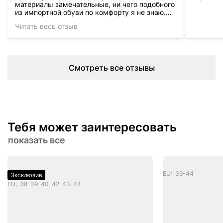
материалы замечательные, ни чего подобного
из импортной обуви по комфорту я не знаю.
Даже по тактильным ощущениям это
Читать весь отзыв
премиум, который будет радовать и помогать
каждый день.
Смотреть все отзывы
Тебя может заинтересовать
показать все
EU: 39-44
Эксклюзив
EU: 38 39 40 42 43 44