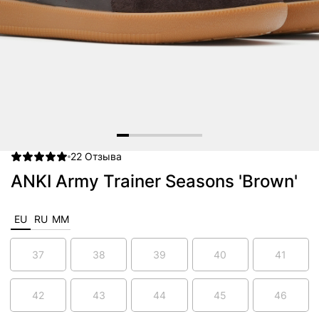
22
Отзыва
Item
1
ANKI Army Trainer Seasons 'Brown'
of
7
EU
RU
MM
37
38
39
40
41
42
43
44
45
46