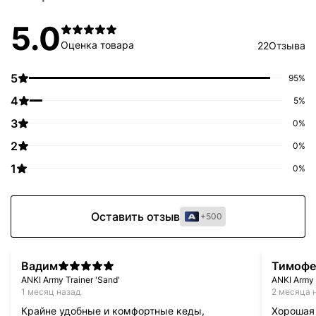
5.0
Оценка товара
22
Отзыва
5
95%
4
5%
3
0%
2
0%
1
0%
Оставить отзыв
+500
Вадим
Тимофе
ANKI Army Trainer 'Sand'
ANKI Army 
1 месяц назад
2 месяца 
Крайне удобные и комфортные кеды,
Хорошая