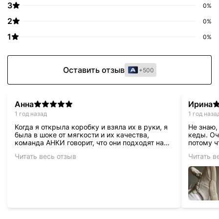
3
0%
2
0%
1
0%
Оставить отзыв
+500
Анна
Ирина
1 год назад
1 год наза
Когда я открыла коробку и взяла их в руки, я
Не знаю,
была в шоке от мягкости и их качества,
кеды. Оч
команда АНКИ говорит, что они подходят на
потому ч
широкую ногу, возможно, но стелька у них
соприкос
Читать весь отзыв
Читать в
Уже чем у моих мизуно, покрутив их в руках
покупала
я сначала не поняла (они слишком мягкие, без
какой либо фиксации стопы), но надев их я
каааак поняла, влюбилась в них, и теперь
всем рекомендую к покупке, это
действительно шикарная обувь, цена на
которую полностью оправдывает себя,
безумно удобные, приятные и красивые