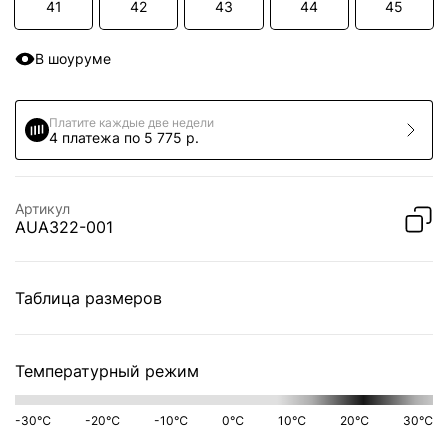
41
42
43
44
45
В шоуруме
Платите каждые две недели
4 платежа по 5 775 р.
Артикул
AUA322-001
Таблица размеров
Температурный режим
-30℃
-20℃
-10℃
0℃
10℃
20℃
30℃