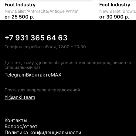
Foot Industry
Foot Industry
New Ballet 'Anthracite/Antique White'
New Ballet 'Brown
от
25 500 р.
от
30 900 р.
+7 931 365 64 63
Телефон службы заботы, 12:00 – 20:00
Для тех, кому удобнее общаться в мессенджерах, пишите в
специальный чат
Telegram
Вконтакте
MAX
Почта для вопросов и предложений
hi@anki.team
Контакты
Вопрос/ответ
Политика конфиденциальности