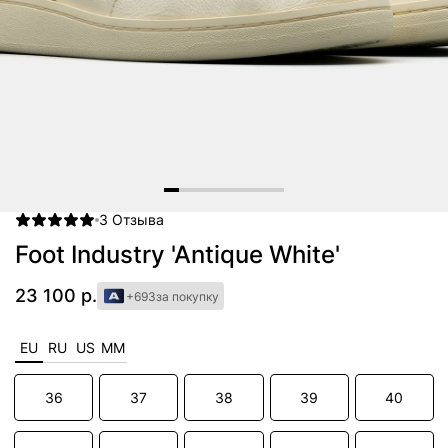
3
Отзыва
Item
1
Foot Industry 'Antique White'
of
8
23 100 р.
+693
за покупку
EU
RU
US
MM
36
37
38
39
40