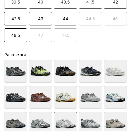
39.5
40
40.5
41.5
42
42.5
43
44
44.5
45
46.5
47
47.5
Расцветки