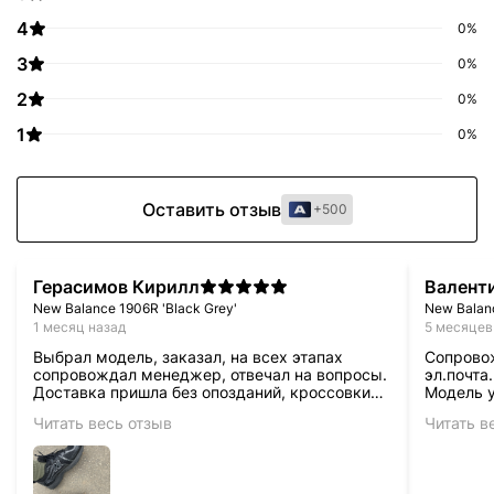
4
0%
3
0%
2
0%
1
0%
Оставить отзыв
+500
Герасимов Кирилл
Валент
New Balance 1906R 'Black Grey'
New Balanc
1 месяц назад
5 месяцев
Выбрал модель, заказал, на всех этапах
Сопровож
сопровождал менеджер, отвечал на вопросы.
эл.почта
Доставка пришла без опозданий, кроссовки
Модель у
именно те что заказал, размер цвет все 100%
стопу.
Читать весь отзыв
Читать в
оригинал. Ношу каждый день, буду покупать
еще