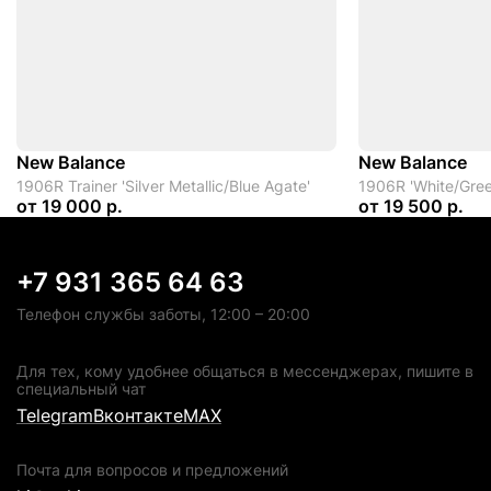
New Balance
New Balance
1906R Trainer 'Silver Metallic/Blue Agate'
1906R 'White/Gre
от
19 000 р.
от
19 500 р.
+7 931 365 64 63
Телефон службы заботы, 12:00 – 20:00
Для тех, кому удобнее общаться в мессенджерах, пишите в
специальный чат
Telegram
Вконтакте
MAX
Почта для вопросов и предложений