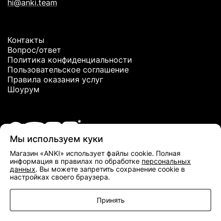
hi@anki.team
Контакты
Вопрос/ответ
Политика конфиденциальности
Пользовательское соглашение
Правила оказания услуг
Шоурум
Мы используем куки
*Meta Platforms Inc. признана экстремистской организацией и
Магазин «ANKI» использует файлы cookie. Полная
запрещена в РФ
информация в правилах по обработке
персональных
данных
. Вы можете запретить сохранение cookie в
настройках своего браузера.
Принять
Главная
Профиль
Поиск
Корзина
Меню