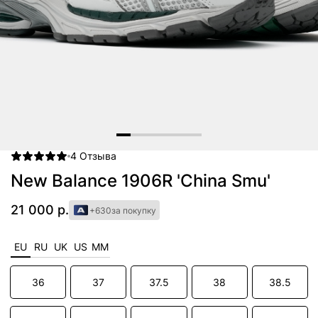
4
Отзыва
Item
1
New Balance 1906R 'China Smu'
of
6
21 000 р.
+630
за покупку
EU
RU
UK
US
MM
36
37
37.5
38
38.5