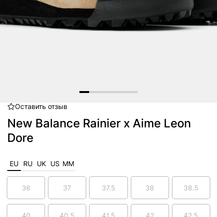
Оставить
отзыв
Item
1
New Balance Rainier x Aime Leon
of
Dore
6
EU
RU
UK
US
MM
36
37
37.5
38
38.5
40
40.5
41.5
42
42.5