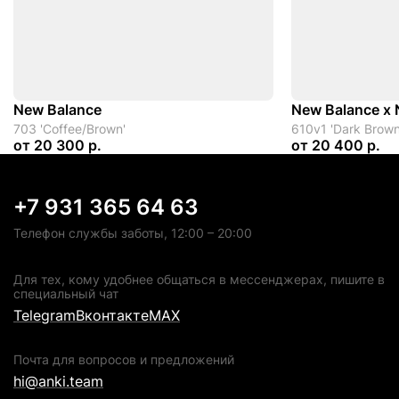
New Balance
New Balance x N
703 'Coffee/Brown'
610v1 'Dark Brow
от
20 300 р.
от
20 400 р.
+7 931 365 64 63
Телефон службы заботы, 12:00 – 20:00
Для тех, кому удобнее общаться в мессенджерах, пишите в
специальный чат
Telegram
Вконтакте
MAX
Почта для вопросов и предложений
hi@anki.team