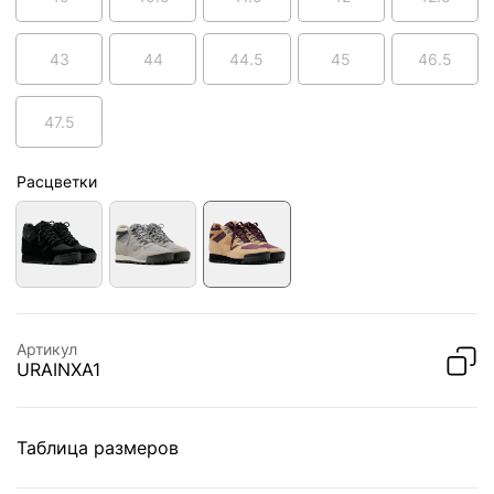
43
44
44.5
45
46.5
47.5
Расцветки
Артикул
URAINXA1
Таблица размеров