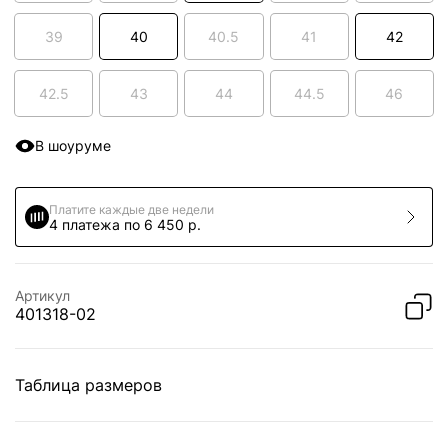
39
40
40.5
41
42
42.5
43
44
44.5
46
В шоуруме
Платите каждые две недели
4 платежа по 6 450 р.
Артикул
401318-02
Таблица размеров