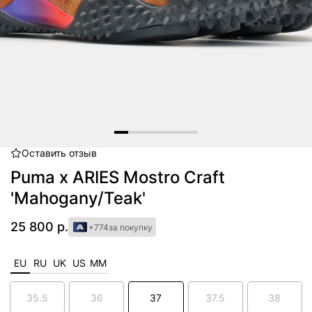
Оставить
отзыв
Item
1
Puma x ARIES Mostro Craft
of
'Mahogany/Teak'
6
25 800 р.
+774
за покупку
EU
RU
UK
US
MM
35.5
36
37
37.5
38