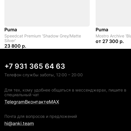
Puma
Puma
Speedcat Premium 'Shadow Grey/Matte
Mostro Archive 'Bl
Silver'
от
27 300 р.
23 800 р.
+7 931 365 64 63
Телефон службы заботы, 12:00 – 20:00
Для тех, кому удобнее общаться в мессенджерах, пишите в
специальный чат
Telegram
Вконтакте
MAX
Почта для вопросов и предложений
hi@anki.team