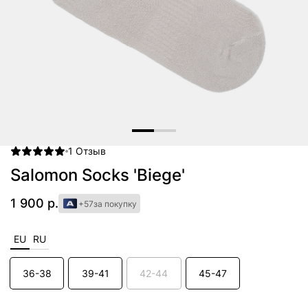
1
Отзыв
Item
1
Salomon Socks 'Biege'
of
2
1 900 р.
+57
за покупку
EU
RU
36-38
39-41
42-44
45-47