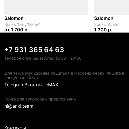
Salomon
Salomon
Socks 'Grey/Green'
Socks 'White'
от
1 700 р.
1 300 р.
+7 931 365 64 63
Телефон службы заботы, 12:00 – 20:00
Для тех, кому удобнее общаться в мессенджерах, пишите в
специальный чат
Telegram
Вконтакте
MAX
Почта для вопросов и предложений
hi@anki.team
Контакты