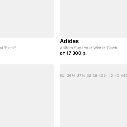
Adidas
l 'Black'
Adifom Superstar Winter 'Black'
от
17 300 р.