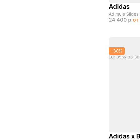
Adidas
Adimule Slides 
24 400 р.
от
-30%
Adidas x 