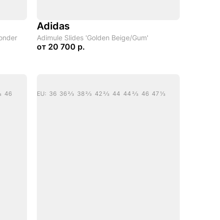
Adidas
Wonder
Adimule Slides 'Golden Beige/Gum'
от
20 700 р.
/3 46
EU: 36 36 2/3 38 2/3 42 2/3 44 44 2/3 46 47 1/3