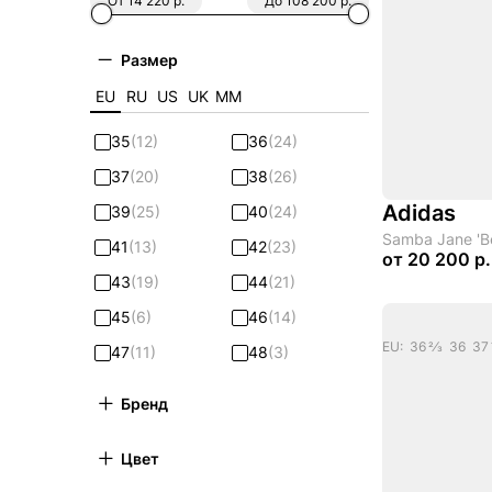
От 14 220 р.
До 108 200 р.
Размер
EU
RU
US
UK
ММ
35
(12)
36
(24)
37
(20)
38
(26)
Adidas
39
(25)
40
(24)
Samba Jane 'B
41
(13)
42
(23)
от
20 200 р.
43
(19)
44
(21)
45
(6)
46
(14)
47
(11)
48
(3)
Бренд
Цвет