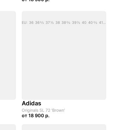
EU: 36 36 2/3 37 1/3 38 38 2/3 39 1/3 40 40 2/3 41 1/3 42 42 2/3 43 1/3 44 46
Adidas
Originals SL 72 'Brown'
от
18 900 р.