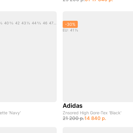
EU: 37 1/3 38 39 1/3 40 2/3 42 43 1/3 44 2/3 46 47 1/3
-30%
EU: 41 1/3
Adidas
lette 'Navy'
Znsored High Gore-Tex 'Black'
21 200 р.
14 840 р.