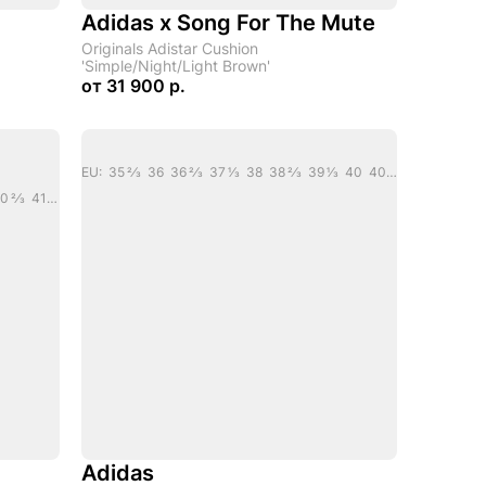
Adidas x Song For The Mute
Originals Adistar Cushion
'Simple/Night/Light Brown'
от
31 900 р.
EU: 35 2/3 36 36 2/3 37 1/3 38 38 2/3 39 1/3 40 40 2/3 41 1/3 42 42 2/3 43 1/3 44 44 2/3 45 1/3 46 46 2/3 47 1/3
EU: 36 36 2/3 37 1/3 38 38 2/3 39 1/3 40 40 2/3 41 1/3 42 42 2/3 43 1/3 44
Adidas