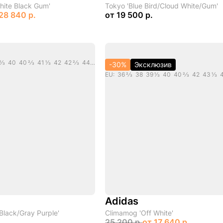
White Black Gum'
Tokyo 'Blue Bird/Cloud White/Gum'
28 840 р.
от
19 500 р.
EU: 35 2/3 36 37 1/3 40 40 2/3 41 1/3 42 42 2/3 44 44 2/3
-30%
Эксклюзив
Adidas
lack/Gray Purple'
Climamog 'Off White'
25 200 р.
от
17 640 р.