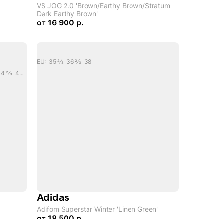
VS JOG 2.0 'Brown/Earthy Brown/Stratum
Dark Earthy Brown'
от
16 900 р.
EU: 35 2/3 36 2/3 38
EU: 36 2/3 38 39 1/3 40 40 2/3 42 43 1/3 44 2/3 46 47 1/3 48 2/3
Adidas
Adifom Superstar Winter 'Linen Green'
от
18 500 р.