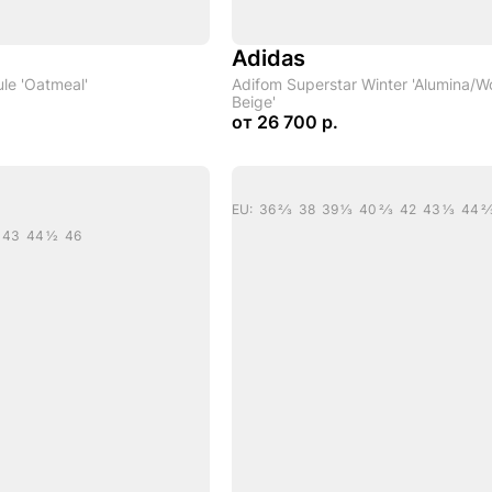
Adidas
le 'Оatmeal'
Adifom Superstar Winter 'Alumina/
Beige'
от
26 700 р.
EU: 36 2/3 38 39 1/3 40 2/3 42 43 1/3 44 2
 43 44 1/2 46