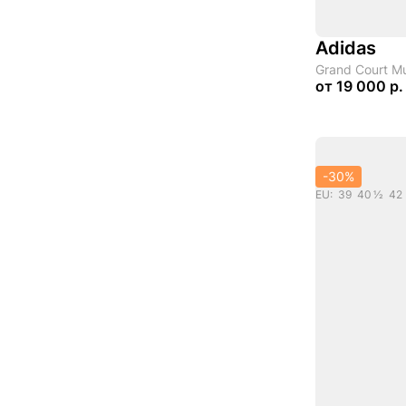
Adidas
Grand Court Mu
от
19 000 р.
-30%
EU: 39 40 1/2 42