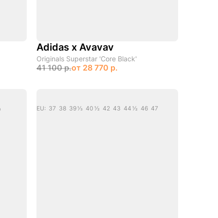
Adidas x Avavav
Originals Superstar 'Core Black'
41 100 р.
от
28 770 р.
3
EU: 37 38 39 1/3 40 1/2 42 43 44 1/2 46 47