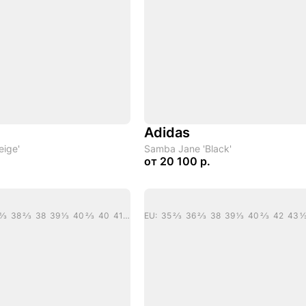
Adidas
eige'
Samba Jane 'Black'
от
20 100 р.
EU: 36 2/3 36 37 1/3 38 2/3 38 39 1/3 40 2/3 40 41 1/3 42 2/3
EU: 35 2/3 36 2/3 38 39 1/3 40 2/3 42 43 1/