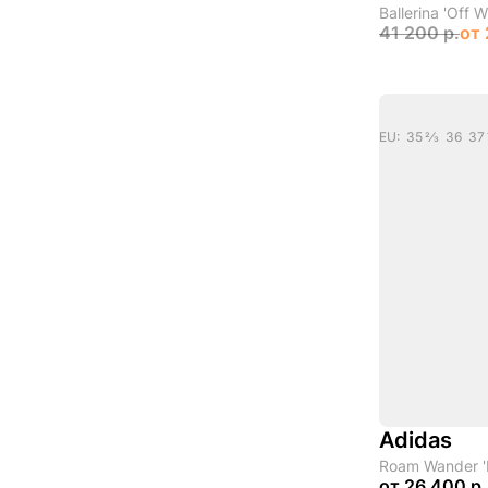
Ballerina 'Off 
41 200 р.
от
Adidas
Roam Wander 'B
от
26 400 р.